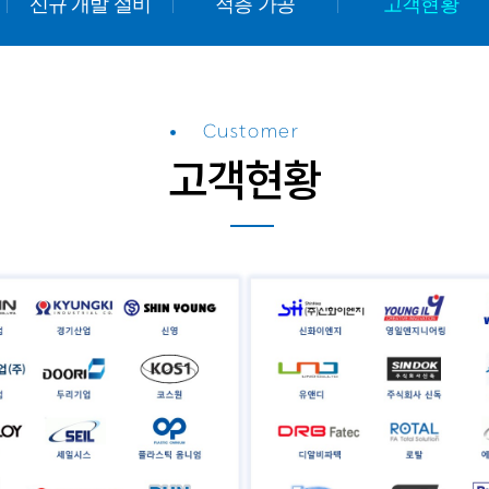
신규 개발 설비
적층 가공
고객현황
Customer
고객현황