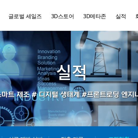
글로벌 세일즈
3D스토어
3D메타존
실적
실적
스마트 제조 # 디지털 생태계 #프론트로딩 엔지