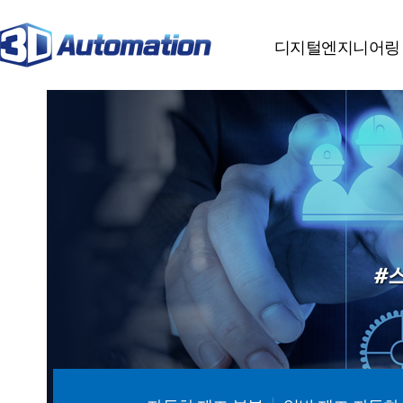
분류
하위분류
하위분류
디지털엔지니어링
#