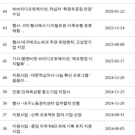
㈜쓰리디오토메이션, 적십자 ‘회원유공장 은장’
44
2026-01-22
수상
행사 - FIX 행사에서 디지털트윈·이족보행 로봇
43
2025-11-24
체험…
행사-대구테크노파크 주관 유망벤처, 고성장기
42
2025-08-08
업 지정
기사-엠엔비젼-쓰리디오토메이션, '제조현장 디
41
2025-02-17
지털화' …
지원사업 - 대한적십자사 나눔 확산 프로그램 '
40
2024-12-20
씀씀이…
39
인증-인재육성형 중소기업 지정서
2024-11-25
38
행사 - 대구노동권익센터 업무협약 진행
2024-11-20
37
지원사업 - 산학 프로젝트 참여 기업 선정
2024-08-31
지원사업 - 중앙 지역 R&D 과제 기획 유치 지원
36
2024-08-05
사업…