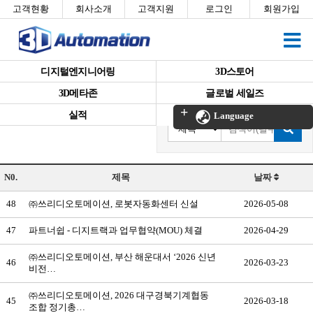
고객현황
회사소개
고객지원
로그인
회원가입
디지털엔지니어링
3D스토어
3D메타존
글로벌 세일즈
실적
Language
N0.
제목
날짜
48
㈜쓰리디오토메이션, 로봇자동화센터 신설
2026-05-08
47
파트너쉽 - 디지트랙과 업무협약(MOU) 체결
2026-04-29
㈜쓰리디오토메이션, 부산 해운대서 ‘2026 신년
46
2026-03-23
비전…
㈜쓰리디오토메이션, 2026 대구경북기계협동
45
2026-03-18
조합 정기총…